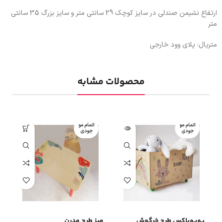
ارتفاع نشیمن صندلی در سایز کوچک 29 سانتی متر و سایز بزرگ 35 سانتی
متر
متریال: پلای وود خارجی
محصولات مشابه
اتمام مو
اتمام مو
جودی
جودی
پوپوباکس طرح خرگوش
میز طرح مدرن
ص