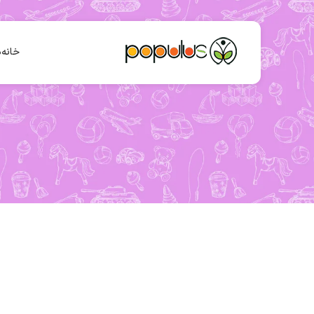
خانه
د